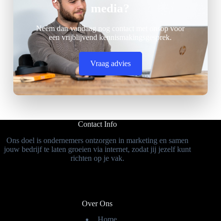
media?
Neem dan vandaag nog contact met onsop voor
een vrijblijvend kennismakingsgesprek.
Vraag advies
Contact Info
Ons doel is ondernemers ontzorgen in marketing en samen
jouw bedrijf te laten groeien via internet, zodat jij jezelf kunt
richten op je vak.
Over Ons
Home